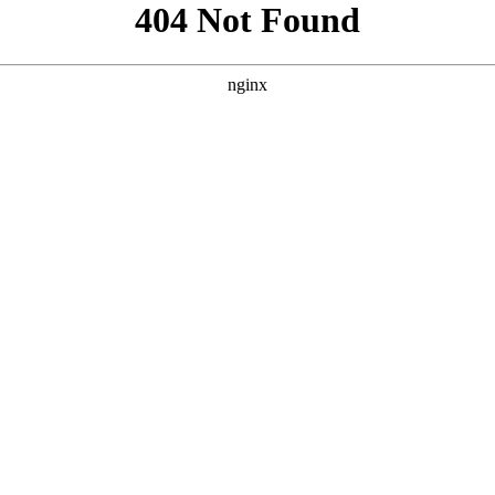
含完整的导航、英雄区、功能卡片、数据统计、用户评价、FAQ和
渐变与毛玻璃质感，营造影院级视觉氛围，内容表达清晰有力。 -
沉闷。 - **布局与节奏**：采用大圆角、留白和异步滚动节
*：功能卡片和用户评价区带有悬停上浮与边框光效，提升浏览的趣
户评价以星级和真实感文案增强口碑。底部CTA区域采用醒目渐变背景
运营数据替换为真实数值，以增强可信度。