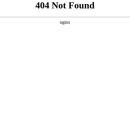
含完整的导航、英雄区、功能卡片、数据统计、用户评价、FAQ和
渐变与毛玻璃质感，营造影院级视觉氛围，内容表达清晰有力。 -
沉闷。 - **布局与节奏**：采用大圆角、留白和异步滚动节
*：功能卡片和用户评价区带有悬停上浮与边框光效，提升浏览的趣
户评价以星级和真实感文案增强口碑。底部CTA区域采用醒目渐变背景
运营数据替换为真实数值，以增强可信度。